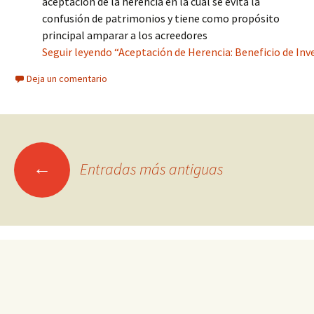
aceptación de la herencia en la cual se evita la
confusión de patrimonios y tiene como propósito
principal amparar a los acreedores
Seguir leyendo “Aceptación de Herencia: Beneficio de Inve
Deja un comentario
Ir
←
Entradas más antiguas
a
las
entradas