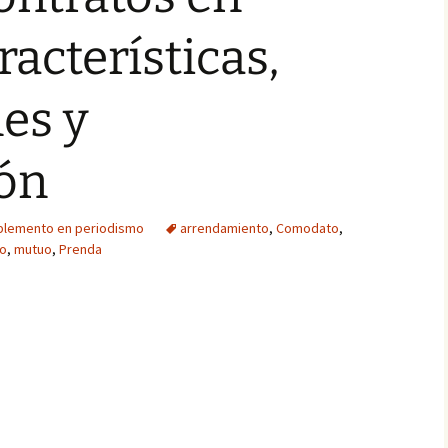
racterísticas,
es y
ón
plemento en periodismo
arrendamiento
,
Comodato
,
o
,
mutuo
,
Prenda