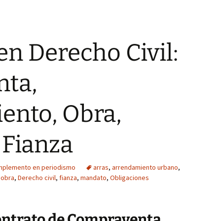
en Derecho Civil:
ta,
ento, Obra,
 Fianza
mplemento en periodismo
arras
,
arrendamiento urbano
,
 obra
,
Derecho civil
,
fianza
,
mandato
,
Obligaciones
Contrato de Compraventa