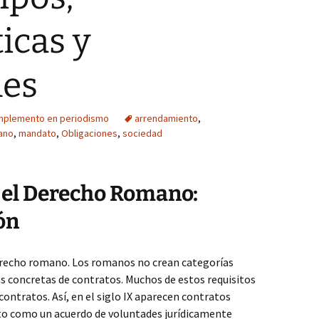
icas y
nes
mplemento en periodismo
arrendamiento
,
ano
,
mandato
,
Obligaciones
,
sociedad
 el Derecho Romano:
ón
erecho romano. Los romanos no crean categorías
as concretas de contratos. Muchos de estos requisitos
contratos. Así, en el siglo IX aparecen contratos
to como un acuerdo de voluntades jurídicamente