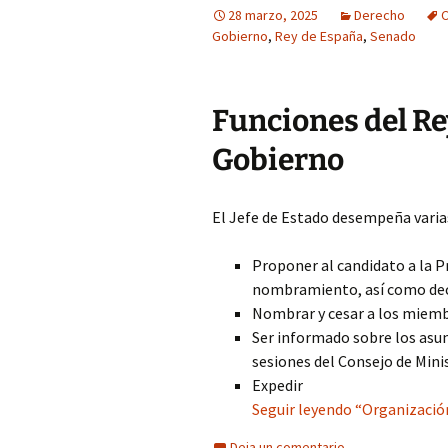
28 marzo, 2025
Derecho
C
Gobierno
,
Rey de España
,
Senado
Funciones del Re
Gobierno
El Jefe de Estado desempeña varias
Proponer al candidato a la Pr
nombramiento, así como decla
Nombrar y cesar a los miemb
Ser informado sobre los asunt
sesiones del Consejo de Minis
Expedir
Seguir leyendo “Organización
Deja un comentario