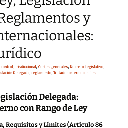
ey, Legislación
 Reglamentos y
nternacionales:
urídico
control jurisdiccional
,
Cortes generales
,
Decreto Legislativo
,
islación Delegada
,
reglamento
,
Tratados internacionales
egislación Delegada:
erno con Rango de Ley
, Requisitos y Límites (Artículo 86