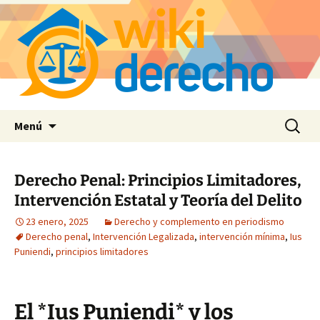
Saltar
Buscar:
Menú
al
contenido
Derecho Penal: Principios Limitadores,
Intervención Estatal y Teoría del Delito
23 enero, 2025
Derecho y complemento en periodismo
Derecho penal
,
Intervención Legalizada
,
intervención mínima
,
Ius
Puniendi
,
principios limitadores
El *Ius Puniendi* y los