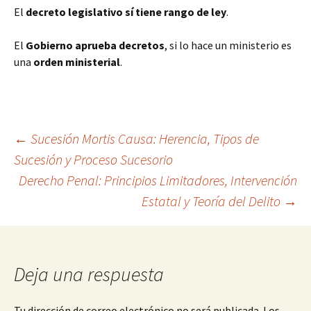
El
decreto legislativo sí tiene rango de ley
.
El
Gobierno aprueba decretos
, si lo hace un ministerio es
una
orden ministerial
.
Navegación
←
Sucesión Mortis Causa: Herencia, Tipos de
Sucesión y Proceso Sucesorio
Derecho Penal: Principios Limitadores, Intervención
de
Estatal y Teoría del Delito
→
entradas
Deja una respuesta
Tu dirección de correo electrónico no será publicada.
Los