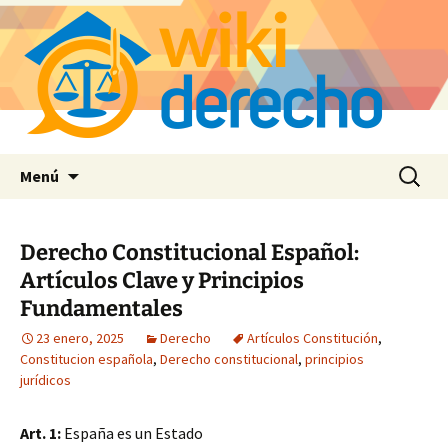
Saltar
Buscar:
Menú
al
contenido
Derecho Constitucional Español:
Artículos Clave y Principios
Fundamentales
23 enero, 2025
Derecho
Artículos Constitución
,
Constitucion española
,
Derecho constitucional
,
principios
jurídicos
Art. 1:
España es un Estado