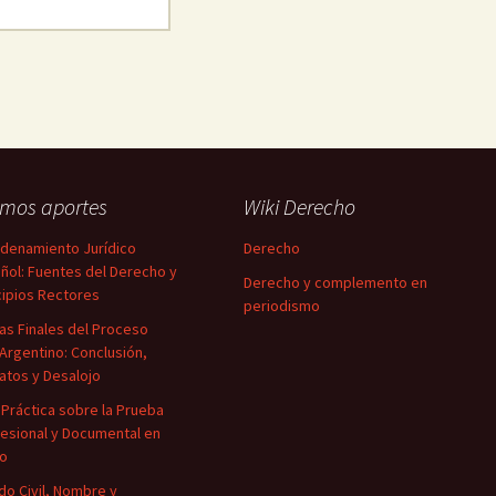
imos aportes
Wiki Derecho
rdenamiento Jurídico
Derecho
ñol: Fuentes del Derecho y
Derecho y complemento en
cipios Rectores
periodismo
as Finales del Proceso
l Argentino: Conclusión,
atos y Desalojo
 Práctica sobre la Prueba
esional y Documental en
io
do Civil, Nombre y