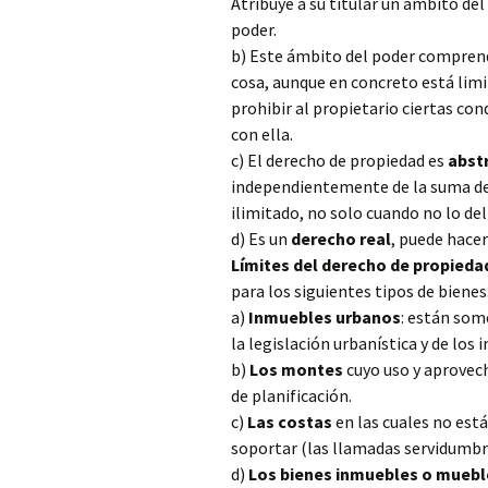
Atribuye a su titular un ámbito del
poder.
b) Este ámbito del poder comprend
cosa,
aunque en concreto está limit
prohibir al propietario ciertas c
con ella.
c) El derecho de propiedad es
abstr
independientemente de la suma de 
ilimitado, no solo cuando no lo deli
d) Es un
derecho real
, puede hacer
Límites del derecho de propieda
para los siguientes tipos de bienes
a)
Inmuebles urbanos
: están som
la legislación urbanística y de lo
b)
Los montes
cuyo uso y aprove
de planificación.
c)
Las costas
en las cuales no est
soportar (las llamadas servidumbre
d)
Los bienes inmuebles o muebles