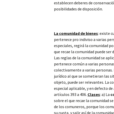
establecen deberes de conservación
posibilidades de disposición.
La comunidad de bienes
: existe 
pertenece pro indiviso a varias per
especiales, regirá la comunidad por
que recae la comunidad puede ser d
Las reglas de la comunidad se apli
pertenece común a varias persona
colectivamente a varias personas. 
jurídico al que se sometieran las s
objeto, puede ser relevantes. La c
especial aplicable, y en defecto d
artículos 393 a 406.
Clases
: a) La
c
sobre el que recae la comunidad se 
de los comuneros, porque los comu
su cuota, y salir así de la comunid