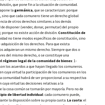
ivisión, que pone fin a la situación de comunidad.
rapone la
germánica
, que se caracterizan: porque
, sino que cada comunero tiene un derecho global
sencia de otros derechos similares a los demás
 de disponer (vender, donar, permutar) del propio
; porque no existe acción de división.
Constitución de
nidad no tiene modos específicos de constitución, sino
 adquisición de los derechos. Para que exista
ios adquieran un mismo derecho. Siempre que dos o
ares del mismo derecho, o se constituye una
el régimen legal de la comunidad de bienes
: 1-
 son los acuerdos a que hayan llegado los comuneros.
 en cuya virtud la participación de los comuneros en los
 la comunidad habrá de ser proporcional a su respectiva
en cuya virtud las decisiones relativas a la
 de la cosa común se tomarán por mayoría. Pero no de
ipio de libertad individual
: cada comunero puede,
nte la disposición sobre su propia cuota.
La cuota
: el