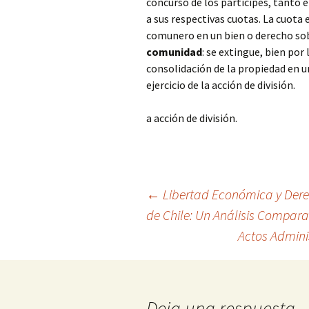
concurso de los partícipes, tanto 
a sus respectivas cuotas. La cuota
comunero en un bien o derecho sob
comunidad
: se extingue, bien por
consolidación de la propiedad en un
ejercicio de la acción de división.
a acción de división.
Navegación
←
Libertad Económica y Derec
de Chile: Un Análisis Compara
Actos Adminis
de
entradas
Deja una respuesta