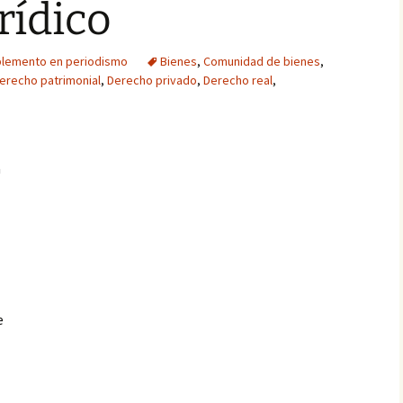
rídico
lemento en periodismo
Bienes
,
Comunidad de bienes
,
erecho patrimonial
,
Derecho privado
,
Derecho real
,
a
e