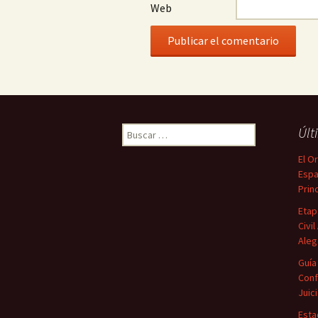
Web
Buscar:
Últ
El O
Espa
Prin
Etap
Civi
Aleg
Guía
Conf
Juic
Esta