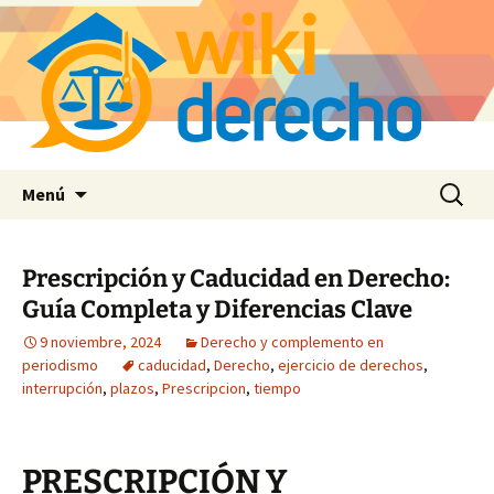
Saltar
Buscar:
Menú
al
contenido
Prescripción y Caducidad en Derecho:
Guía Completa y Diferencias Clave
9 noviembre, 2024
Derecho y complemento en
periodismo
caducidad
,
Derecho
,
ejercicio de derechos
,
interrupción
,
plazos
,
Prescripcion
,
tiempo
PRESCRIPCIÓN Y