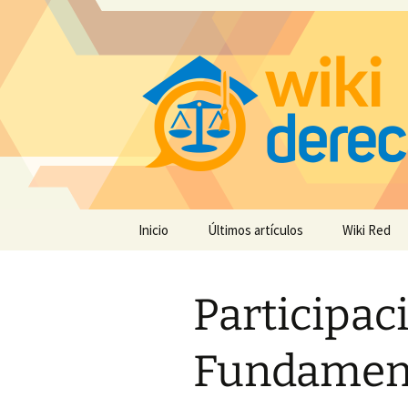
Saltar
Inicio
Últimos artículos
Wiki Red
al
contenido
Participac
Fundament