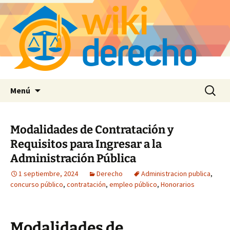
Saltar
Buscar:
Menú
al
contenido
Modalidades de Contratación y
Requisitos para Ingresar a la
Administración Pública
1 septiembre, 2024
Derecho
Administracion publica
,
concurso público
,
contratación
,
empleo público
,
Honorarios
Modalidades de