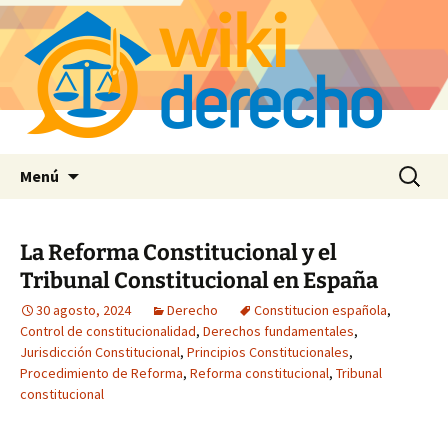
Saltar
Buscar:
Menú
al
contenido
La Reforma Constitucional y el
Tribunal Constitucional en España
30 agosto, 2024
Derecho
Constitucion española
,
Control de constitucionalidad
,
Derechos fundamentales
,
Jurisdicción Constitucional
,
Principios Constitucionales
,
Procedimiento de Reforma
,
Reforma constitucional
,
Tribunal
constitucional