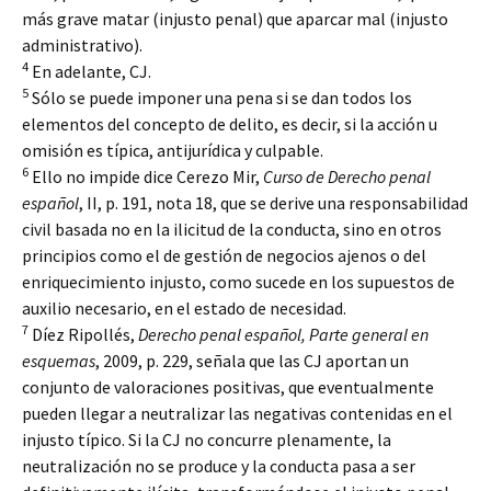
más grave matar (injusto penal) que aparcar mal (injusto
administrativo).
4
En adelante, CJ.
5
Sólo se puede imponer una pena si se dan todos los
elementos del concepto de delito, es decir, si la acción u
omisión es típica, antijurídica y culpable.
6
Ello no impide dice Cerezo Mir,
Curso de Derecho penal
español
, II, p. 191, nota 18, que se derive una responsabilidad
civil basada no en la ilicitud de la conducta, sino en otros
principios como el de gestión de negocios ajenos o del
enriquecimiento injusto, como sucede en los supuestos de
auxilio necesario, en el estado de necesidad.
7
Díez Ripollés,
Derecho penal español, Parte general en
esquemas
, 2009, p. 229, señala que las CJ aportan un
conjunto de valoraciones positivas, que eventualmente
pueden llegar a neutralizar las negativas contenidas en el
injusto típico. Si la CJ no concurre plenamente, la
neutralización no se produce y la conducta pasa a ser