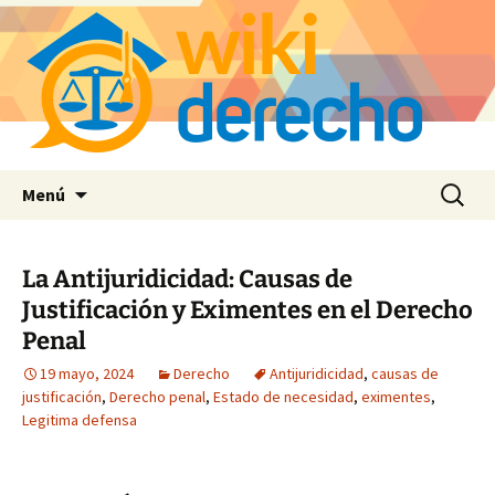
Saltar
Buscar:
Menú
al
contenido
La Antijuridicidad: Causas de
Justificación y Eximentes en el Derecho
Penal
19 mayo, 2024
Derecho
Antijuridicidad
,
causas de
justificación
,
Derecho penal
,
Estado de necesidad
,
eximentes
,
Legitima defensa