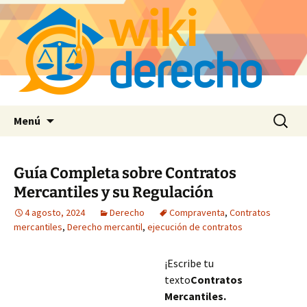
Saltar
Buscar:
Menú
al
contenido
Guía Completa sobre Contratos
Mercantiles y su Regulación
4 agosto, 2024
Derecho
Compraventa
,
Contratos
mercantiles
,
Derecho mercantil
,
ejecución de contratos
¡Escribe tu
texto
Contratos
Mercantiles.