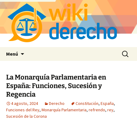
Saltar
Buscar:
Menú
al
contenido
La Monarquía Parlamentaria en
España: Funciones, Sucesión y
Regencia
4 agosto, 2024
Derecho
Constitución
,
España
,
Funciones del Rey
,
Monarquía Parlamentaria
,
refrendo
,
rey
,
Sucesión de la Corona