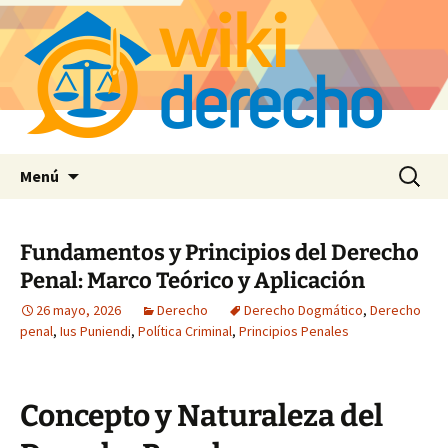
Saltar
Buscar:
Menú
al
contenido
Fundamentos y Principios del Derecho
Penal: Marco Teórico y Aplicación
26 mayo, 2026
Derecho
Derecho Dogmático
,
Derecho
penal
,
Ius Puniendi
,
Política Criminal
,
Principios Penales
Concepto y Naturaleza del