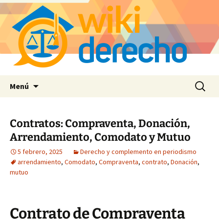
Saltar
Buscar:
Menú
al
contenido
Contratos: Compraventa, Donación,
Arrendamiento, Comodato y Mutuo
5 febrero, 2025
Derecho y complemento en periodismo
arrendamiento
,
Comodato
,
Compraventa
,
contrato
,
Donación
,
mutuo
Contrato de Compraventa