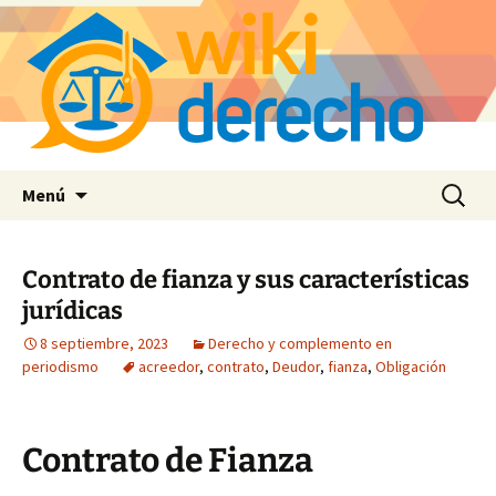
Saltar
Buscar:
Menú
al
contenido
Contrato de fianza y sus características
jurídicas
8 septiembre, 2023
Derecho y complemento en
periodismo
acreedor
,
contrato
,
Deudor
,
fianza
,
Obligación
Contrato de Fianza