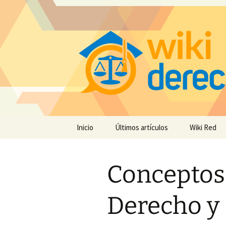
Saltar
Inicio
Últimos artículos
Wiki Red
al
contenido
Conceptos
Derecho y 