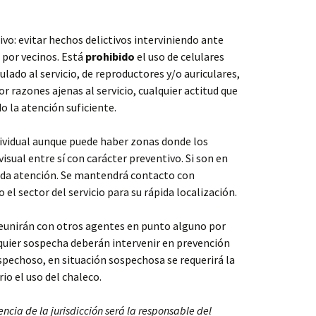
tivo: evitar hechos delictivos interviniendo ante
por vecinos. Está
prohibido
el uso de celulares
ulado al servicio, de reproductores y/o auriculares,
r razones ajenas al servicio, cualquier actitud que
 la atención suficiente.
dividual aunque puede haber zonas donde los
ual entre sí con carácter preventivo. Si son en
ida atención. Se mantendrá contacto con
l sector del servicio para su rápida localización.
 reunirán con otros agentes en punto alguno por
lquier sospecha deberán intervenir en prevención
spechoso, en situación sospechosa se requerirá la
io el uso del chaleco.
ia de la jurisdicción será la responsable del