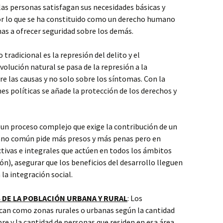
as personas satisfagan sus necesidades básicas y
por lo que se ha constituido como un derecho humano
as a ofrecer seguridad sobre los demás.
 tradicional es la represión del delito y el
olución natural se pasa de la represión a la
e las causas y no solo sobre los síntomas. Con la
es políticas se añade la protección de los derechos y
 un proceso complejo que exige la contribución de un
dano común pide más presos y más penas pero en
ectivas e integrales que actúen en todos los ámbitos
ión), asegurar que los beneficios del desarrollo lleguen
la integración social.
 DE LA POBLACIÓN URBANA Y RURAL
: Los
can como zonas rurales o urbanas según la cantidad
re y la cantidad de personas que residen en esa área.