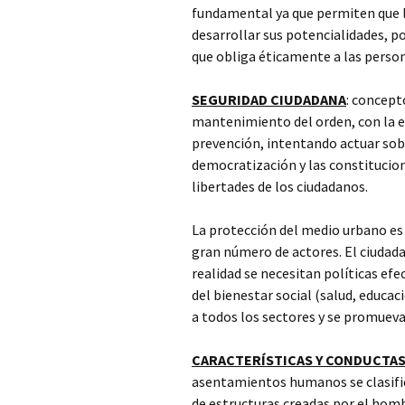
fundamental ya que permiten que l
desarrollar sus potencialidades, 
que obliga éticamente a las person
SEGURIDAD CIUDADANA
: concepto
mantenimiento del orden, con la ev
prevención, intentando actuar sobr
democratización y las constitucion
libertades de los ciudadanos.
La protección del medio urbano es
gran número de actores. El ciuda
realidad se necesitan políticas ef
del bienestar social (salud, educac
a todos los sectores y se promueva 
CARACTERÍSTICAS Y CONDUCTAS
asentamientos humanos se clasifi
de estructuras creadas por el homb