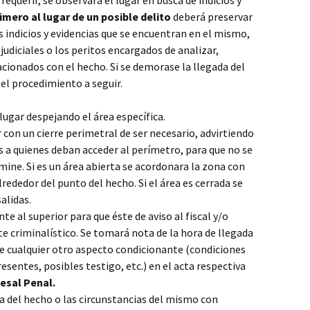
requerir, se observará el lugar en busca de indicios y
imero al lugar de un posible delito
deberá preservar
os indicios y evidencias que se encuentran en el mismo,
judiciales o los peritos encargados de analizar,
acionados con el hecho. Si se demorase la llegada del
 el procedimiento a seguir.
lugar despejando el área específica.
r con un cierre perimetral de ser necesario, advirtiendo
s a quienes deban acceder al perímetro, para que no se
mine. Si es un área abierta se acordonara la zona con
ededor del punto del hecho. Si el área es cerrada se
alidas.
 al superior para que éste de aviso al fiscal y/o
ete criminalístico. Se tomará nota de la hora de llegada
e cualquier otro aspecto condicionante (condiciones
sentes, posibles testigo, etc.) en el acta respectiva
cesal Penal.
a del hecho o las circunstancias del mismo con