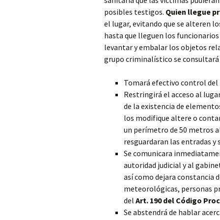
sanitaria que las víctimas pudieran 
posibles testigos.
Quien llegue pr
el lugar, evitando que se alteren l
hasta que lleguen los funcionarios 
levantar y embalar los objetos rel
grupo criminalístico se consultará
Tomará efectivo control del 
Restringirá el acceso al luga
de la existencia de elemento
los modifique altere o conta
un perímetro de 50 metros alr
resguardaran las entradas y s
Se comunicara inmediatamente
autoridad judicial y al gabin
así como dejara constancia d
meteorológicas, personas pre
del
Art. 190 del Código Pro
Se abstendrá de hablar acerc