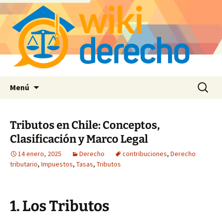
Saltar
Buscar:
Menú
al
contenido
Tributos en Chile: Conceptos,
Clasificación y Marco Legal
14 enero, 2025
Derecho
contribuciones
,
Derecho
tributario
,
Impuestos
,
Tasas
,
Tributos
1. Los Tributos