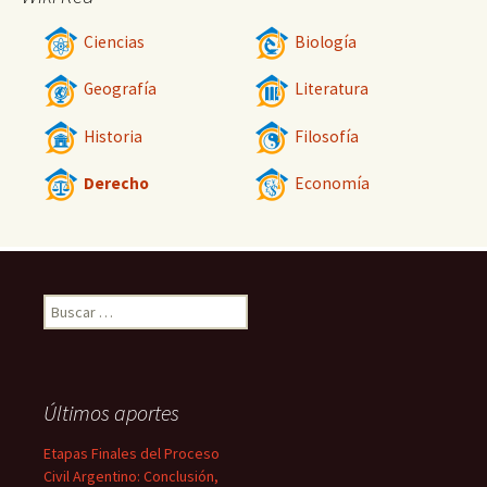
Ciencias
Biología
Geografía
Literatura
Historia
Filosofía
Derecho
Economía
Buscar:
Últimos aportes
Etapas Finales del Proceso
Civil Argentino: Conclusión,