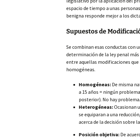
legislativo por la aplicación del p
espacio de tiempo a unas personas 
benigna responde mejor a los dictad
Supuestos de Modificació
Se combinan esas conductas con un
determinación de la ley penal más 
entre aquellas modificaciones que
homogéneas.
Homogéneas:
De misma natu
a 15 años = ningún problema,
posterior). No hay problema
Heterogéneas:
Ocasionan un
se equiparan a una reducción,
acerca de la decisión sobre 
Posición objetiva:
De acuerd