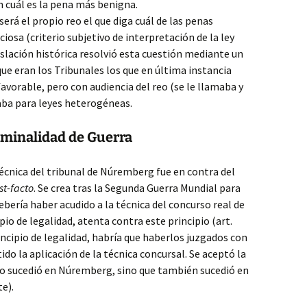
n cuál es la pena más benigna.
erá el propio reo el que diga cuál de las penas
ciosa (criterio subjetivo de interpretación de la ley
islación histórica resolvió esta cuestión mediante un
que eran los Tribunales los que en última instancia
 favorable, pero con audiencia del reo (se le llamaba y
caba para leyes heterogéneas.
iminalidad de Guerra
técnica del tribunal de Núremberg fue en contra del
st-facto
. Se crea tras la Segunda Guerra Mundial para
ebería haber acudido a la técnica del concurso real de
pio de legalidad, atenta contra este principio (art.
principio de legalidad, habría que haberlos juzgados con
do la aplicación de la técnica concursal. Se aceptó la
olo sucedió en Núremberg, sino que también sucedió en
e).