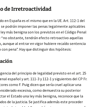
o de Irretroactividad
ido en España es el mismo que en la UE. Art. 112-1 del
o se podrán imponer las penas legalmente aplicables
 ley más benigna son los previstos en el Código Penal
ue “no obstante, tendrán efecto retroactivo aquellas
o, aunque al entrar en vigor hubiere recaído sentencia
 con pena”. Hay que distinguir dos hipótesis:
zación
igencia del principio de legalidad previsto en el art. 25
Penal español y art. 111-3 y 112-1 y siguientes del CP Fr.
tores como F. Puig dicen que sería cruel aplicar una
onsiderado excesiva, como demuestra su posterior
dictar el Estado una ley más benigna, reconoce que la
dos de la justicia. Se justifica además este proceder