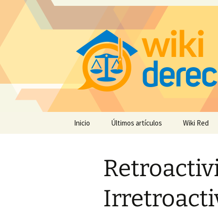
Saltar
Inicio
Últimos artículos
Wiki Red
al
contenido
Retroactiv
Irretroacti