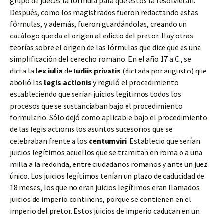
grupo de jueces la fórmula para que estos la resolvieran.
Después, como los magistrados fueron redactando estas
fórmulas, y además, fueron guardándolas, creando un
catálogo que da el origen al edicto del pretor. Hay otras
teorías sobre el origen de las fórmulas que dice que es una
simplificación del derecho romano. En el año 17 a.C., se
dicta la
lex iulia
de
Iudiis privatis
(dictada por augusto) que
abolió las
legis actionis
y reguló el procedimiento
estableciendo que serían juicios legítimos todos los
procesos que se sustanciaban bajo el procedimiento
formulario. Sólo dejó como aplicable bajo el procedimiento
de las legis actionis los asuntos sucesorios que se
celebraban frente a los
centumviri
. Estableció que serían
juicios legítimos aquellos que se tramitan en roma o a una
milla a la redonda, entre ciudadanos romanos y ante un juez
único. Los juicios legítimos tenían un plazo de caducidad de
18 meses, los que no eran juicios legítimos eran llamados
juicios de imperio continens, porque se contienen en el
imperio del pretor. Estos juicios de imperio caducan en un