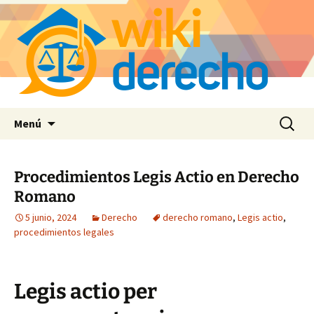
Saltar
Buscar:
Menú
al
contenido
Procedimientos Legis Actio en Derecho
Romano
5 junio, 2024
Derecho
derecho romano
,
Legis actio
,
procedimientos legales
Legis actio per