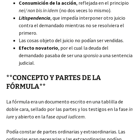
Consumición de la acción
, reflejada en el principio
nei/ non bis in idem
(no dos veces lo mismo).
Litispendencia
, que impedía interponer otro juicio
contra el demandado mientras no se resolviera el
primero.
Las cosas objeto del juicio no podían ser vendidas.
Efecto novatorio
, por el cual la deuda del
demandado pasaba de ser una
sponsio
a una sentencia
judicial.
**CONCEPTO Y PARTES DE LA
FÓRMULA**
La fórmula era un documento escrito en una tablilla de
doble cara, sellado por las partes y los testigos en la fase
in
iure
y abierto en la fase
apud iudicem
.
Podía constar de partes ordinarias y extraordinarias. Las
ordinarias eran necesarias y las extraordinarias podían