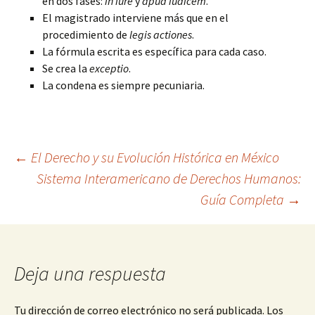
en dos fases:
in iure
y
apud iudicem
.
El magistrado interviene más que en el
procedimiento de
legis actiones
.
La fórmula escrita es específica para cada caso.
Se crea la
exceptio
.
La condena es siempre pecuniaria.
Navegación
←
El Derecho y su Evolución Histórica en México
Sistema Interamericano de Derechos Humanos:
Guía Completa
→
de
entradas
Deja una respuesta
Tu dirección de correo electrónico no será publicada.
Los