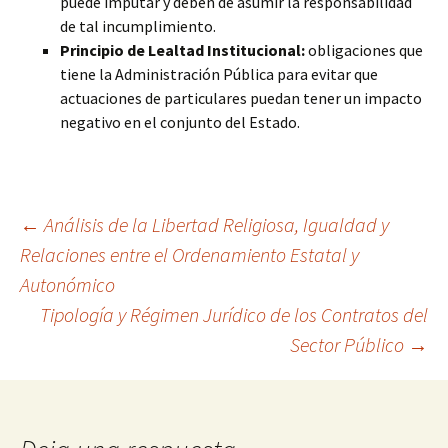
puede imputar y deben de asumir la responsabilidad
de tal incumplimiento.
Principio de Lealtad Institucional:
obligaciones que
tiene la Administración Pública para evitar que
actuaciones de particulares puedan tener un impacto
negativo en el conjunto del Estado.
Navegación
←
Análisis de la Libertad Religiosa, Igualdad y
Relaciones entre el Ordenamiento Estatal y
Autonómico
de
Tipología y Régimen Jurídico de los Contratos del
Sector Público
→
entradas