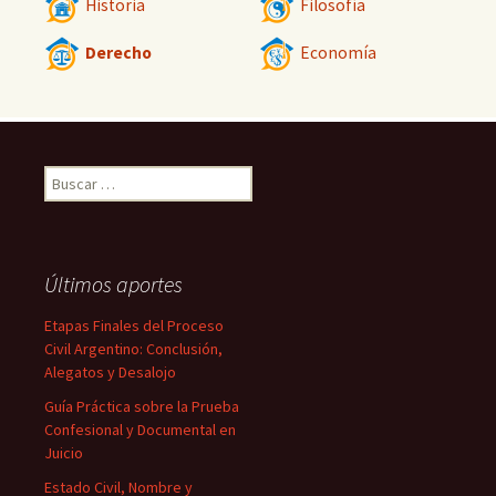
Historia
Filosofía
Derecho
Economía
Buscar:
Últimos aportes
Etapas Finales del Proceso
Civil Argentino: Conclusión,
Alegatos y Desalojo
Guía Práctica sobre la Prueba
Confesional y Documental en
Juicio
Estado Civil, Nombre y