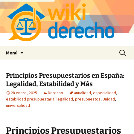
Saltar
Buscar:
Menú
al
contenido
Principios Presupuestarios en España:
Legalidad, Estabilidad y Más
28 enero, 2025
Derecho
anualidad
,
especialidad
,
estabilidad presupuestaria
,
legalidad
,
presupuestos
,
Unidad
,
universalidad
Principios Presupuestarios