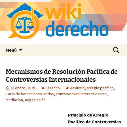
Saltar
Buscar:
Menú
al
contenido
Mecanismos de Resolución Pacífica de
Controversias Internacionales
23 enero, 2025
Derecho
Arbitraje
,
arreglo pacífico
,
Carta de las naciones unidas
,
controversias internacionales
,
Mediación
,
negociación
Principio de Arreglo
Pacífico de Controversias