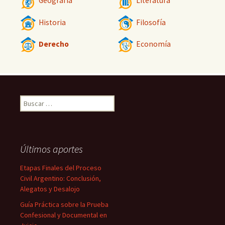
Geografía
Literatura
Historia
Filosofía
Derecho
Economía
Buscar:
Últimos aportes
Etapas Finales del Proceso
Civil Argentino: Conclusión,
Alegatos y Desalojo
Guía Práctica sobre la Prueba
Confesional y Documental en