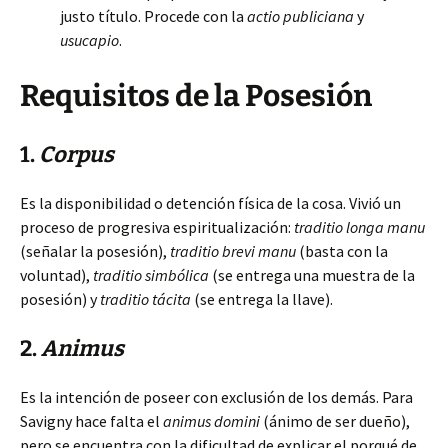
justo título. Procede con la
actio publiciana
y
usucapio
.
Requisitos de la Posesión
1.
Corpus
Es la disponibilidad o detención física de la cosa. Vivió un
proceso de progresiva espiritualización:
traditio longa manu
(señalar la posesión),
traditio brevi manu
(basta con la
voluntad),
traditio simbólica
(se entrega una muestra de la
posesión) y
traditio tácita
(se entrega la llave).
2.
Animus
Es la intención de poseer con exclusión de los demás. Para
Savigny hace falta el
animus domini
(ánimo de ser dueño),
pero se encuentra con la dificultad de explicar el porqué de