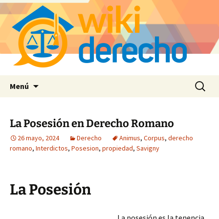
Saltar
Buscar:
Menú
al
contenido
La Posesión en Derecho Romano
26 mayo, 2024
Derecho
Animus
,
Corpus
,
derecho
romano
,
Interdictos
,
Posesion
,
propiedad
,
Savigny
La Posesión
La posesión es la tenencia