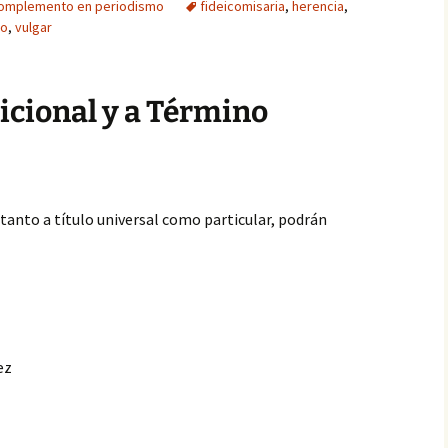
complemento en periodismo
fideicomisaria
,
herencia
,
to
,
vulgar
icional y a Término
tanto a título universal como particular, podrán
ez