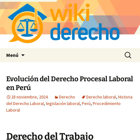
Saltar
Buscar:
Menú
al
contenido
Evolución del Derecho Procesal Laboral
en Perú
28 noviembre, 2024
Derecho
Derecho laboral
,
Historia
del Derecho Laboral
,
legislación laboral
,
Perú
,
Procedimiento
Laboral
Derecho del Trabajo