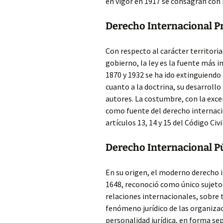
en vigor en 1917 se consagran con 
Derecho Internacional P
Con respecto al carácter territori
gobierno, la ley es la fuente más i
1870 y 1932 se ha ido extinguiendo
cuanto a la doctrina, su desarrollo
autores. La costumbre, con la exc
como fuente del derecho internacio
artículos 13, 14 y 15 del Código Civil
Derecho Internacional P
En su origen, el moderno derecho i
1648, reconoció como único sujeto 
relaciones internacionales, sobre t
fenómeno jurídico de las organiza
personalidad jurídica, en forma s