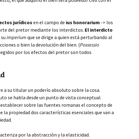
uesto, el que adquirió el bien será poseedor civil con el
ectos jurídicos
en el campo de
ius honorarium
-> los
rte del pretor mediante los interdictos.
El interdicto
 su
imperium
que se dirige a quien está perturbando al
cciones o bien la devolución del bien. (
Possessio
tegidos por los efectos del pretor son todos
ad
 a su titular un poderío absoluto sobre la cosa.
uto se habla desde un punto de vista conceptual.
 establecer sobre las fuentes romanas el concepto de
e la propiedad dos características esenciales que van a
iedad.
acteriza por la abstracción y la elasticidad.