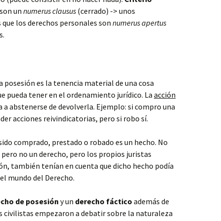
 son un
numerus clausus
(cerrado) -> unos
 que los derechos personales son
numerus apertus
s.
La posesión es la tenencia material de una cosa
que pueda tener en el ordenamiento jurídico. La
acción
a a abstenerse de devolverla. Ejemplo: si compro una
r acciones reivindicatorias, pero si robo sí.
sido comprado, prestado o robado es un hecho. No
 pero no un derecho, pero los propios juristas
ón, también tenían en cuenta que dicho hecho podía
 el mundo del Derecho.
cho de posesión
y un
derecho fáctico
además de
s civilistas empezaron a debatir sobre la naturaleza