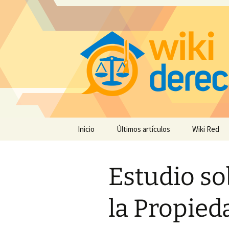
Saltar
Inicio
Últimos artículos
Wiki Red
al
contenido
Estudio so
la Propied