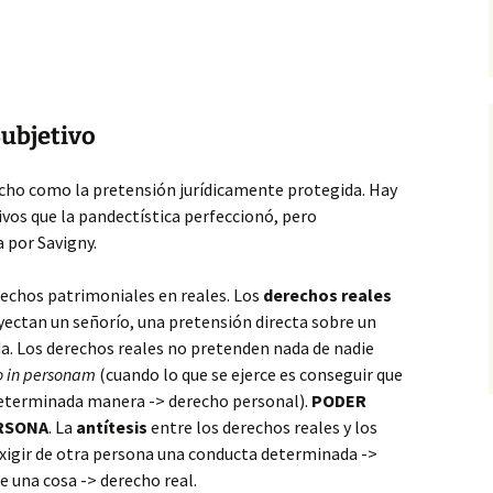
ubjetivo
echo como la pretensión jurídicamente protegida. Hay
ivos que la pandectística perfeccionó, pero
a por Savigny.
erechos patrimoniales en reales. Los
derechos reales
ectan un señorío, una pretensión directa sobre un
a. Los derechos reales no pretenden nada de nadie
o in personam
(cuando lo que se ejerce es conseguir que
eterminada manera -> derecho personal).
PODER
ERSONA
. La
antítesis
entre los derechos reales y los
exigir de otra persona una conducta determinada ->
re una cosa -> derecho real.