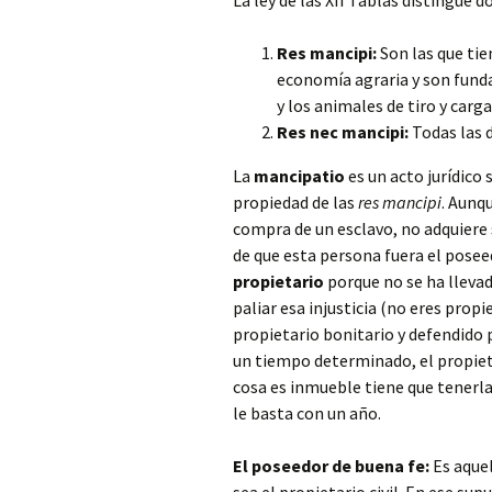
La ley de las XII Tablas distingue d
Res mancipi:
Son las que ti
economía agraria y son funda
y los animales de tiro y carga
Res nec mancipi:
Todas las 
La
mancipatio
es un acto jurídico
propiedad de las
res mancipi
. Aunq
compra de un esclavo, no adquiere s
de que esta persona fuera el posee
propietario
porque no se ha llevad
paliar esa injusticia (no eres prop
propietario bonitario y defendido p
un tiempo determinado, el propietar
cosa es inmueble tiene que tenerla
le basta con un año.
El poseedor de buena fe:
Es aquel