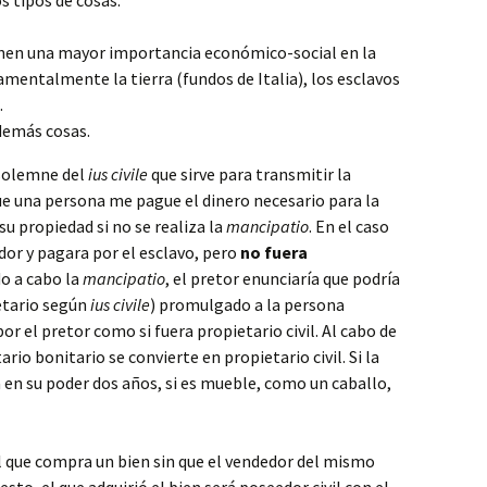
os tipos de cosas:
enen una mayor importancia económico-social en la
mentalmente la tierra (fundos de Italia), los esclavos
.
demás cosas.
 solemne del
ius civile
que sirve para transmitir la
ue una persona me pague el dinero necesario para la
u propiedad si no se realiza la
mancipatio
. En el caso
dor y pagara por el esclavo, pero
no fuera
o a cabo la
mancipatio
, el pretor enunciaría que podría
ietario según
ius civile
) promulgado a la persona
or el pretor como si fuera propietario civil. Al cabo de
io bonitario se convierte en propietario civil. Si la
 en su poder dos años, si es mueble, como un caballo,
 que compra un bien sin que el vendedor del mismo