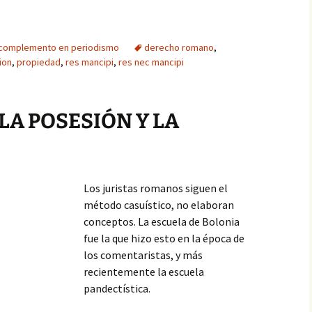
 complemento en periodismo
derecho romano
,
ion
,
propiedad
,
res mancipi
,
res nec mancipi
LA POSESIÓN Y LA
Los juristas romanos siguen el
método casuístico, no elaboran
conceptos. La escuela de Bolonia
fue la que hizo esto en la época de
los comentaristas, y más
recientemente la escuela
pandectística.