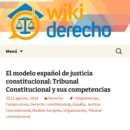
Saltar
Buscar:
Menú
al
contenido
El modelo español de justicia
constitucional: Tribunal
Constitucional y sus competencias
22 agosto, 2024
Derecho
competencias
,
Composición
,
Derecho constitucional
,
España
,
Justicia
Constitucional
,
Modelo Europeo
,
Organización
,
Tribunal
constitucional