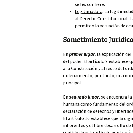
se les confiere.
Legitimadora
: La legitimidad
al Derecho Constitucional. La
permiten la actuación de acu
Sometimiento Jurídico
En
primer lugar
, la explicación de
del poder. El artículo 9 establece 
a la Constitución y al resto del or
ordenamiento, por tanto, una norm
principal.
En
segundo lugar
, se encuentra l
humana
como fundamento del orden
declaración de derechos y liberta
El artículo 10 establece que la dig
inherentes y el libre desarrollo de
sentido de este artículo es el cará