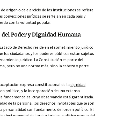
 de origen o de ejercicio de las instituciones se refiere
s convicciones jurídicas se reflejan en cada país y
erdo con la voluntad popular.
 del Poder y Dignidad Humana
l Estado de Derecho reside en el sometimiento jurídico
que los ciudadanos y los poderes públicos están sujetos
denamiento jurídico. La Constitución es parte del
a, pero no una norma más, sino la cabeza o parte
a aceptación expresa constitucional de la
dignidad
 político, y la incorporación de una extensa
des fundamentales, cuya observancia está garantizada.
nidad de la persona, los derechos inviolables que le son
 la personalidad son fundamento del orden político. El
cter instrumental del orden jurídico-político propio del