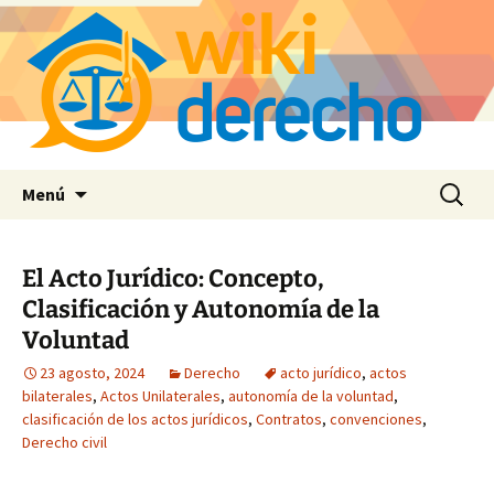
Saltar
Buscar:
Menú
al
contenido
El Acto Jurídico: Concepto,
Clasificación y Autonomía de la
Voluntad
23 agosto, 2024
Derecho
acto jurídico
,
actos
bilaterales
,
Actos Unilaterales
,
autonomía de la voluntad
,
clasificación de los actos jurídicos
,
Contratos
,
convenciones
,
Derecho civil