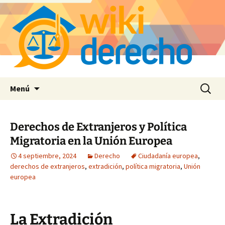
Saltar
Buscar:
Menú
al
contenido
Derechos de Extranjeros y Política
Migratoria en la Unión Europea
4 septiembre, 2024
Derecho
Ciudadanía europea
,
derechos de extranjeros
,
extradición
,
política migratoria
,
Unión
europea
La Extradición