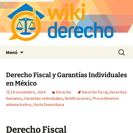
Saltar
Buscar:
Menú
al
contenido
Derecho Fiscal y Garantías Individuales
en México
10 noviembre, 2024
Derecho
Derecho fiscal
,
Derechos
humanos
,
Garantias individuales
,
Notificaciones
,
Procedimiento
administrativo
,
Visita Domiciliaria
Derecho Fiscal