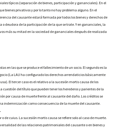
es típicos (separación de bienes, participación y gananciales). En el
e bienes privativos y por lo tanto no hay problema alguno. En el
erencia del causante estará formada por todos los bienes y derechos de
a o deudora de la participación de la que se trate. Y en gananciales, la
tivos más su mitad en la sociedad de gananciales después de realizada
stas en las que se produce el fallecimiento de un socio. El segundo es la
egocio (La LAU ha configurado los derechos arrendaticios básicamente
a). El tercer caso es el relativo a la sucesión mortis causa de los
la cuestión del título que pueden tener los herederos y parientes de la
ón por causa de muerte frente al causante del daño. Los créditos se
 una indemnización como consecuencia de la muerte del causante.
.
 o de cuius. La sucesión mortis causa se refiere solo al caso de muerte.
iversalidad de las relaciones patrimoniales del causante o en bienes y