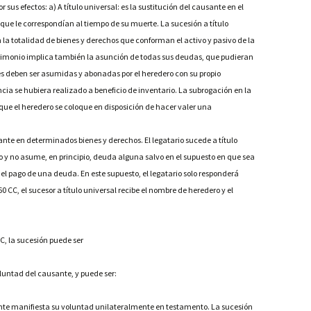
r sus efectos:
a) A título universal: es la sustitución del causante en el
 que le correspondían al tiempo de su muerte. La sucesión a título
 la totalidad de bienes y derechos que conforman el activo y pasivo de la
atrimonio implica también la asunción de todas sus deudas, que pudieran
ales deben ser asumidas y abonadas por el heredero con su propio
cia se hubiera realizado a beneficio de inventario. La subrogación en la
que el heredero se coloque en disposición de hacer valer una
usante en determinados bienes y derechos. El legatario sucede a título
vo y no asume, en principio, deuda alguna salvo en el supuesto en que sea
l pago de una deuda. En este supuesto, el legatario solo responderá
0 CC, el sucesor a título universal recibe el nombre de heredero y el
CC, la sucesión puede ser
oluntad del causante, y puede ser:
ante manifiesta su voluntad unilateralmente en testamento. La sucesión