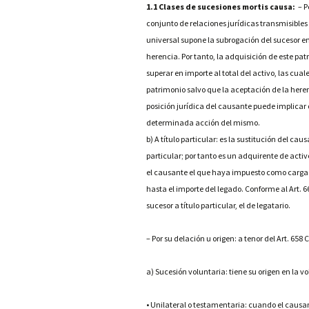
1.1 Clases de sucesiones mortis causa:
– Po
conjunto de relaciones jurídicas transmisibles
universal supone la subrogación del sucesor en
herencia. Por tanto, la adquisición de este p
superar en importe al total del activo, las cu
patrimonio salvo que la aceptación de la heren
posición jurídica del causante puede implicar 
determinada acción del mismo.
b) A título particular: es la sustitución del ca
particular; por tanto es un adquirente de acti
el causante el que haya impuesto como carga e
hasta el importe del legado. Conforme al Art. 66
sucesor a título particular, el de legatario.
– Por su delación u origen: a tenor del Art. 658 
a) Sucesión voluntaria: tiene su origen en la v
• Unilateral o testamentaria: cuando el caus