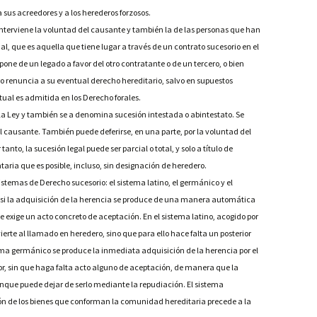
a sus acreedores y a los herederos forzosos.
 interviene la voluntad del causante y también la de las personas que han
al, que es aquella que tiene lugar a través de un contrato sucesorio en el
pone de un legado a favor del otro contratante o de un tercero, o bien
tro renuncia a su eventual derecho hereditario, salvo en supuestos
ual es admitida en los Derecho forales.
n la Ley y también se a denomina sucesión intestada o abintestato. Se
 causante. También puede deferirse, en una parte, por la voluntad del
tanto, la sucesión legal puede ser parcial o total, y solo a título de
taria que es posible, incluso, sin designación de heredero.
sistemas de Derecho sucesorio: el sistema latino, el germánico y el
en si la adquisición de la herencia se produce de una manera automática
se exige un acto concreto de aceptación. En el sistema latino, acogido por
erte al llamado en heredero, sino que para ello hace falta un posterior
tema germánico se produce la inmediata adquisición de la herencia por el
or, sin que haga falta acto alguno de aceptación, de manera que la
nque puede dejar de serlo mediante la repudiación. El sistema
ón de los bienes que conforman la comunidad hereditaria precede a la