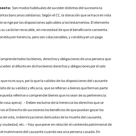
amento:
Son modos habituales de suceder distintos del sucesorio la
entas bancarias solidarias. Según el CC, la donación que se hace en vida
e se rige por las disposiciones aplicables a los testamentos. El elemento
s su carácter revocable, sin necesidad de que el beneficiario consienta.
onstituyen herencia, pero son colacionables, y constituyen un pago
 Comprende todos los bienes, derechos y obligaciones de una persona que
uceden al difunto en dichos bienes derechos y obligaciones por el solo
que no es suyo, por lo que la validez de las disposiciones del causante
to de su validez y eficacia, que se refieran a bienes que forman parte
ue pueda referirse o comprender bienes que no sean de su pertenencia.
de cosa ajena). – Deben excluirse de la herencia los derechos que se
nos al Derecho de sucesiones los beneficios de que puedan gozar los
ros de vida, indemnizaciones derivadas de la muerte del causante,
y viudedad, etc. – Hay que poner en relación el contenido patrimonial de
en el matrimonio del causante cuando sea una persona casada. En