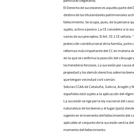
particular (legatario).
El Derecho de sucesiones es aquella parte del 
destino de las titularidades patrimoniales act
fallecimiento. Se ocupa, pues, de la persona q
sujeto, activo o pasivo. La CE considera a la 
varios de sus preceptos. El Art. 33.1 CE señala:
protección constitucional de la familia, junto 
reformas más importante del CC en materia de
en la que se confirma la posición del cónyuge vi
los herederos forzosos. La sucesión por causa 
propiedad y los demás derechos sobre los biene
que tengan vecindad civil común.
Solo las CCAA de Cataluña, Galicia, Aragón y Nav
españoles está sujeto a la aplicación del régim
La sucesión se rige por la ley nacional del ca
naturaleza de los bienes y el lugar (país) dond
vigente en el momento del fallecimiento del ca
aplicable al conjunto de la sucesión será la de
momento del fallecimiento.