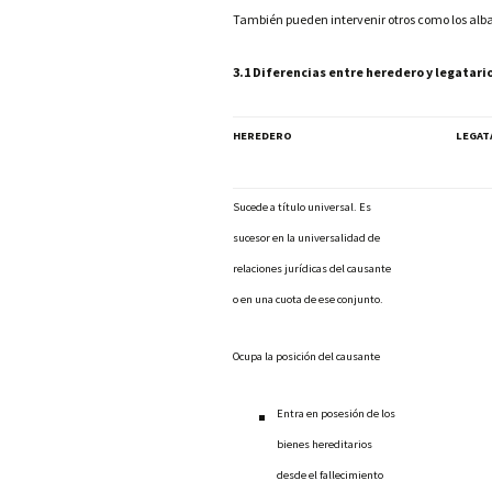
También pueden intervenir otros como los albac
3.1 Diferencias entre heredero y legatari
HEREDERO
LEGAT
Sucede a título universal. Es
sucesor en la universalidad de
relaciones jurídicas del causante
o en una cuota de ese conjunto.
Ocupa la posición del causante
Entra en posesión de los
bienes hereditarios
desde el fallecimiento