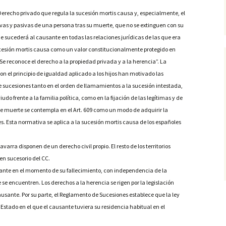
Derecho privado que regula la sucesión mortis causa y, especialmente, el
ivas y pasivas de una persona tras su muerte, que no se extinguen con su
ue sucederá al causante en todas las relaciones jurídicas de las que era
sucesión mortis causa como un valor constitucionalmente protegido en
 “Se reconoce el derecho a la propiedad privada y a la herencia”. La
con el principio de igualdad aplicado a los hijos han motivado las
 sucesiones tanto en el orden de llamamientos a la sucesión intestada,
udo frente a la familia política, como en la fijación de las legítimas y de
de muerte se contempla en el Art. 609 como un modo de adquirir la
s. Esta normativa se aplica a la sucesión mortis causa de los españoles
arra disponen de un derecho civil propio. El resto de los territorios
en sucesorio del CC.
usante en el momento de su fallecimiento, con independencia de la
e se encuentren. Los derechos a la herencia se rigen por la legislación
usante. Por su parte, el Reglamento de Sucesiones establece que la ley
l Estado en el que el causante tuviera su residencia habitual en el