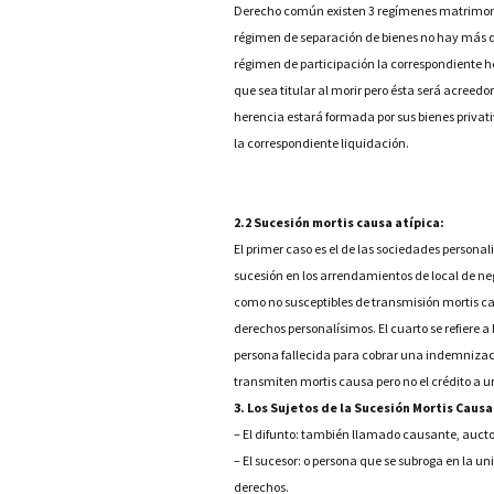
Derecho común existen 3 regímenes matrimonial
régimen de separación de bienes no hay más qu
régimen de participación la correspondiente h
que sea titular al morir pero ésta será acreedor
herencia estará formada por sus bienes priva
la correspondiente liquidación.
2.2 Sucesión mortis causa atípica:
El primer caso es el de las sociedades personali
sucesión en los arrendamientos de local de n
como no susceptibles de transmisión mortis caus
derechos personalísimos. El cuarto se refiere a 
persona fallecida para cobrar una indemnizaci
transmiten mortis causa pero no el crédito a
3. Los Sujetos de la Sucesión Mortis Causa
– El difunto: también llamado causante, auctor
– El sucesor: o persona que se subroga en la un
derechos.