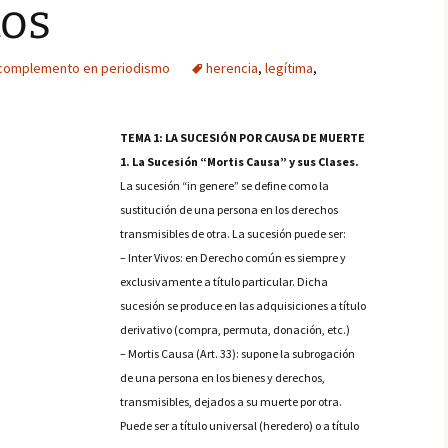
os
complemento en periodismo
herencia
,
legítima
,
TEMA 1: LA SUCESIÓN POR CAUSA DE MUERTE
1. La Sucesión “Mortis Causa” y sus Clases.
La sucesión “in genere” se define como la
sustitución de una persona en los derechos
transmisibles de otra. La sucesión puede ser:
– Inter Vivos: en Derecho común es siempre y
exclusivamente a título particular. Dicha
sucesión se produce en las adquisiciones a título
derivativo (compra, permuta, donación, etc.)
– Mortis Causa (Art. 33): supone la subrogación
de una persona en los bienes y derechos,
transmisibles, dejados a su muerte por otra.
Puede ser a título universal (heredero) o a título