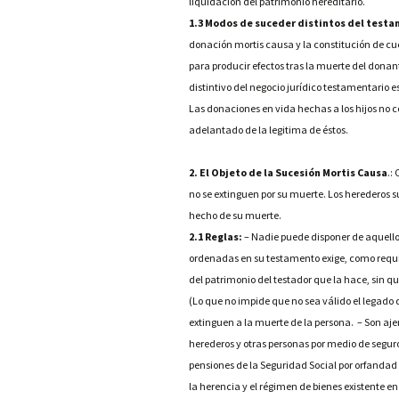
liquidación del patrimonio hereditario.
1.3 Modos de suceder distintos del test
donación mortis causa y la constitución de cu
para producir efectos tras la muerte del donant
distintivo del negocio jurídico testamentario e
Las donaciones en vida hechas a los hijos no c
adelantado de la legitima de éstos.
2. El Objeto de la Sucesión Mortis Causa
.:
no se extinguen por su muerte. Los herederos s
hecho de su muerte.
2.1 Reglas:
– Nadie puede disponer de aquello 
ordenadas en su testamento exige, como requisi
del patrimonio del testador que la hace, sin q
(Lo que no impide que no sea válido el legado 
extinguen a la muerte de la persona. – Son aje
herederos y otras personas por medio de segu
pensiones de la Seguridad Social por orfandad 
la herencia y el régimen de bienes existente 