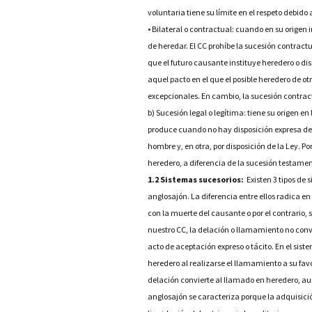
voluntaria tiene su límite en el respeto debido 
• Bilateral o contractual: cuando en su origen
de heredar. El CC prohíbe la sucesión contractu
que el futuro causante instituye heredero o dis
aquel pacto en el que el posible heredero de o
excepcionales. En cambio, la sucesión contract
b) Sucesión legal o legítima: tiene su origen e
produce cuando no hay disposición expresa del
hombre y, en otra, por disposición de la Ley. Por 
heredero, a diferencia de la sucesión testamen
1.2 Sistemas sucesorios:
Existen 3 tipos de 
anglosajón. La diferencia entre ellos radica 
con la muerte del causante o por el contrario, 
nuestro CC, la delación o llamamiento no convi
acto de aceptación expreso o tácito. En el sis
heredero al realizarse el llamamiento a su fav
delación convierte al llamado en heredero, au
anglosajón se caracteriza porque la adquisici