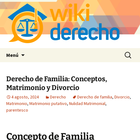
Saltar
Buscar:
Menú
al
contenido
Derecho de Familia: Conceptos,
Matrimonio y Divorcio
4 agosto, 2024
Derecho
Derecho de familia
,
Divorcio
,
Matrimonio
,
Matrimonio putativo
,
Nulidad Matrimonial
,
parentesco
Concepto de Familia