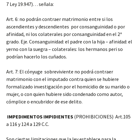
7 Ley 19.947)… señala:
Art. 6: no podrán contraer matrimonio entre si los
ascendientes y descendientes por consanguinidad o por
afinidad, ni los colaterales por consanguinidad en el 2ª
grado. Eje. Consanguinidad: el padre con la hija – afinidad: el
yerno con la suegra – colaterales: los hermanos peri so
podrían hacerlo los cuñados.
Art. 7: El cónyuge sobreviviente no podrá contraer
matrimonio con el imputado contra quien se hubiere
formalizado investigación por el homicidio de su marido o
mujer, o con quien hubiere sido condenado como autor,
cómplice o encubridor de ese delito.
IMPEDIMENTOS IMPIDIENTES
(PROHIBICIONES) Art.105
a 116 y 124 a 129 C.C.
Son ciertas limitaciones que la ley establece para la