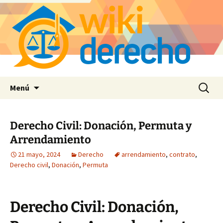
Saltar
Buscar:
Menú
al
contenido
Derecho Civil: Donación, Permuta y
Arrendamiento
21 mayo, 2024
Derecho
arrendamiento
,
contrato
,
Derecho civil
,
Donación
,
Permuta
Derecho Civil: Donación,