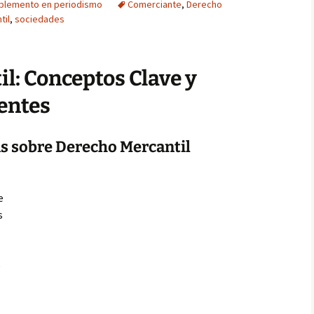
plemento en periodismo
Comerciante
,
Derecho
til
,
sociedades
l: Conceptos Clave y
entes
s sobre Derecho Mercantil
e
s
e