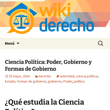
Saltar
Buscar:
Menú
al
contenido
Ciencia Política: Poder, Gobierno y
Formas de Gobierno
25 mayo, 2024
Derecho
autoridad
,
ciencia política
,
Estado
,
formas de gobierno
,
gobierno
,
Poder
,
política
¿Qué estudia la Ciencia