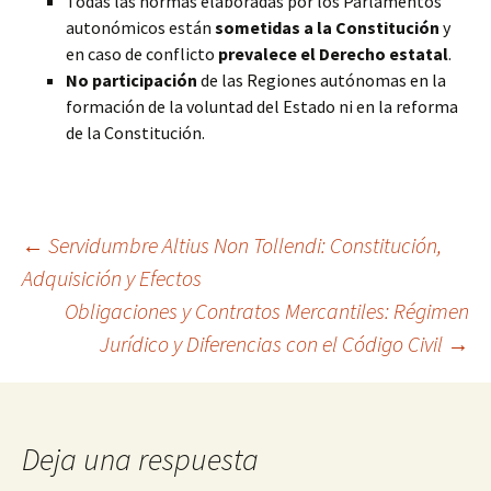
Todas las normas elaboradas por los Parlamentos
autonómicos están
sometidas a la Constitución
y
en caso de conflicto
prevalece el Derecho estatal
.
No participación
de las Regiones autónomas en la
formación de la voluntad del Estado ni en la reforma
de la Constitución.
Navegación
←
Servidumbre Altius Non Tollendi: Constitución,
Adquisición y Efectos
Obligaciones y Contratos Mercantiles: Régimen
de
Jurídico y Diferencias con el Código Civil
→
entradas
Deja una respuesta