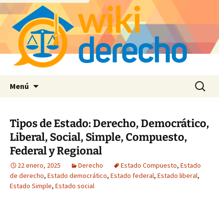
Saltar
Buscar:
Menú
al
contenido
Tipos de Estado: Derecho, Democrático,
Liberal, Social, Simple, Compuesto,
Federal y Regional
22 enero, 2025
Derecho
Estado Compuesto
,
Estado
de derecho
,
Estado democrático
,
Estado federal
,
Estado liberal
,
Estado Simple
,
Estado social