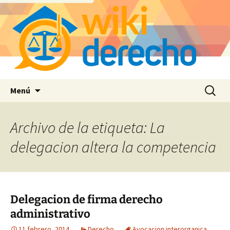
Saltar
Buscar:
Menú
al
contenido
Archivo de la etiqueta: La
delegacion altera la competencia
Delegacion de firma derecho
administrativo
11 febrero, 2014
Derecho
Avocacion interorganica
,