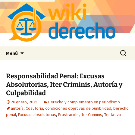
Saltar
Buscar:
Menú
al
contenido
Responsabilidad Penal: Excusas
Absolutorias, Iter Criminis, Autoría y
Culpabilidad
20 enero, 2025
Derecho y complemento en periodismo
autoría
,
Coautoría
,
condiciones objetivas de punibilidad
,
Derecho
penal
,
Excusas absolutorias
,
Frustración
,
Iter Criminis
,
Tentativa