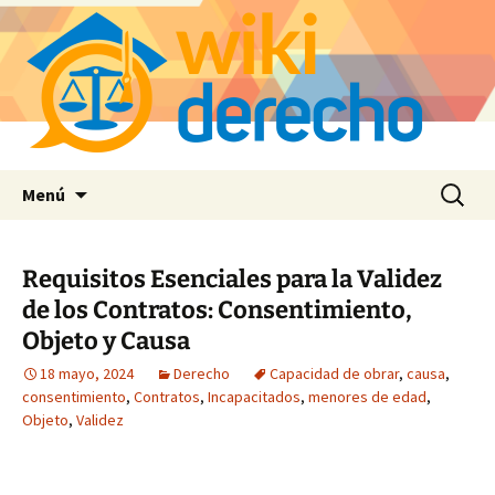
Saltar
Buscar:
Menú
al
contenido
Requisitos Esenciales para la Validez
de los Contratos: Consentimiento,
Objeto y Causa
18 mayo, 2024
Derecho
Capacidad de obrar
,
causa
,
consentimiento
,
Contratos
,
Incapacitados
,
menores de edad
,
Objeto
,
Validez