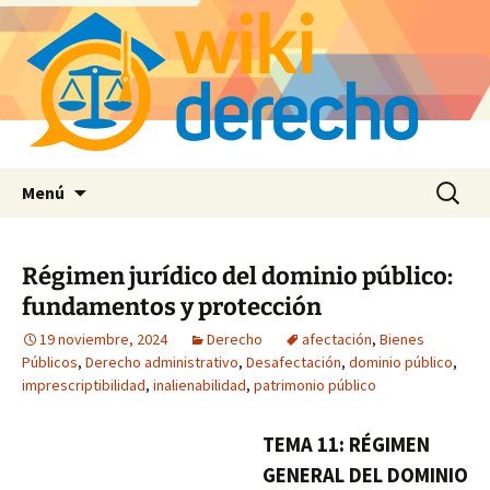
Saltar
Buscar:
Menú
al
contenido
Régimen jurídico del dominio público:
fundamentos y protección
19 noviembre, 2024
Derecho
afectación
,
Bienes
Públicos
,
Derecho administrativo
,
Desafectación
,
dominio público
,
imprescriptibilidad
,
inalienabilidad
,
patrimonio público
TEMA 11: RÉGIMEN
GENERAL DEL DOMINIO