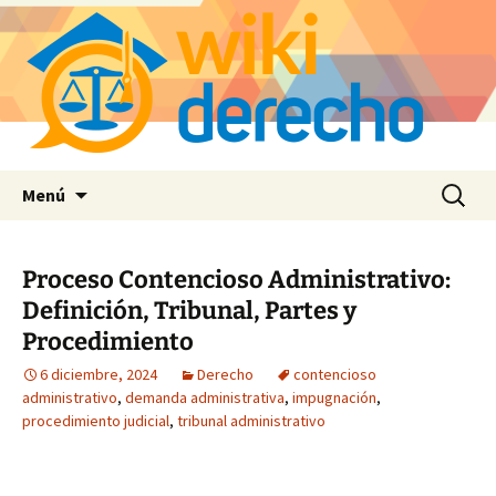
Saltar
Buscar:
Menú
al
contenido
Proceso Contencioso Administrativo:
Definición, Tribunal, Partes y
Procedimiento
6 diciembre, 2024
Derecho
contencioso
administrativo
,
demanda administrativa
,
impugnación
,
procedimiento judicial
,
tribunal administrativo