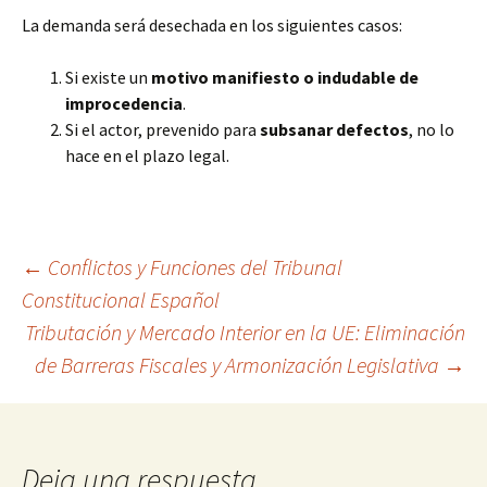
La demanda será desechada en los siguientes casos:
Si existe un
motivo manifiesto o indudable de
improcedencia
.
Si el actor, prevenido para
subsanar defectos
, no lo
hace en el plazo legal.
Navegación
←
Conflictos y Funciones del Tribunal
Constitucional Español
Tributación y Mercado Interior en la UE: Eliminación
de
de Barreras Fiscales y Armonización Legislativa
→
entradas
Deja una respuesta