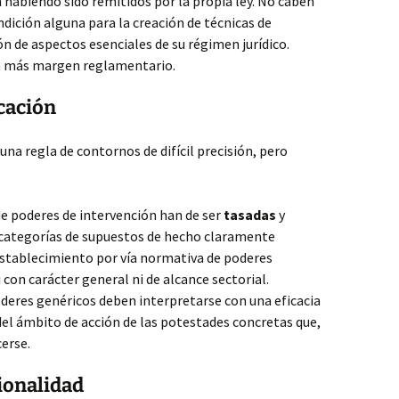
n habiendo sido remitidos por la propia ley. No caben
ndición alguna para la creación de técnicas de
n de aspectos esenciales de su régimen jurídico.
en más margen reglamentario.
icación
na regla de contornos de difícil precisión, pero
 de poderes de intervención han de ser
tasadas
y
categorías de supuestos de hecho claramente
 establecimiento por vía normativa de poderes
 con carácter general ni de alcance sectorial.
deres genéricos deben interpretarse con una eficacia
 del ámbito de acción de las potestades concretas que,
erse.
cionalidad