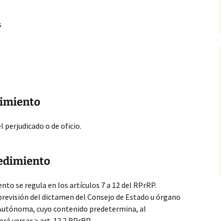
s
dimiento
l perjudicado o de oficio.
cedimiento
iento
se regula en los artículos 7 a 12 del RPrRP.
a previsión del dictamen del Consejo de Estado u órgano
Autónoma, cuyo contenido predetermina, al
rá versar > art. 12.2 RPrRP.