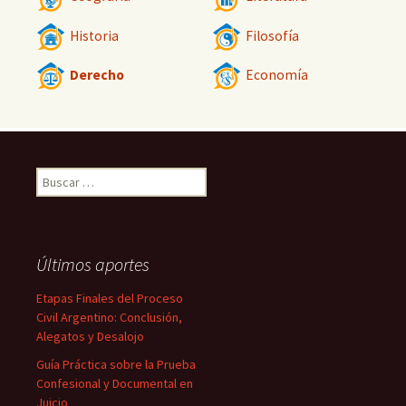
Historia
Filosofía
Derecho
Economía
Buscar:
Últimos aportes
Etapas Finales del Proceso
Civil Argentino: Conclusión,
Alegatos y Desalojo
Guía Práctica sobre la Prueba
Confesional y Documental en
Juicio