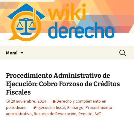
Saltar
Buscar:
Menú
al
contenido
Procedimiento Administrativo de
Ejecución: Cobro Forzoso de Créditos
Fiscales
28 noviembre, 2024
Derecho y complemento en
periodismo
ejecucion fiscal
,
Embargo
,
Procedimiento
administrativo
,
Recurso de Revocación
,
Remate
,
SAT