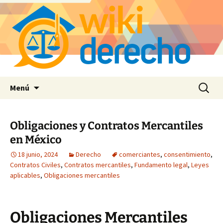
Saltar
Buscar:
Menú
al
contenido
Obligaciones y Contratos Mercantiles
en México
18 junio, 2024
Derecho
comerciantes
,
consentimiento
,
Contratos Civiles
,
Contratos mercantiles
,
Fundamento legal
,
Leyes
aplicables
,
Obligaciones mercantiles
Obligaciones Mercantiles