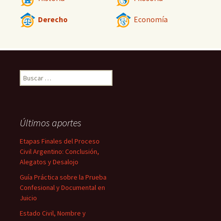
Derecho
Economía
Buscar:
Últimos aportes
Etapas Finales del Proceso
Civil Argentino: Conclusión,
Alegatos y Desalojo
Guía Práctica sobre la Prueba
Confesional y Documental en
Juicio
Estado Civil, Nombre y