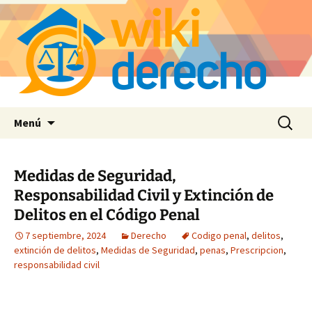
Saltar
Buscar:
Menú
al
contenido
Medidas de Seguridad,
Responsabilidad Civil y Extinción de
Delitos en el Código Penal
7 septiembre, 2024
Derecho
Codigo penal
,
delitos
,
extinción de delitos
,
Medidas de Seguridad
,
penas
,
Prescripcion
,
responsabilidad civil