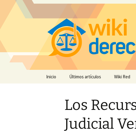
Saltar
Inicio
Últimos artículos
Wiki Red
al
contenido
Los Recurs
Judicial V