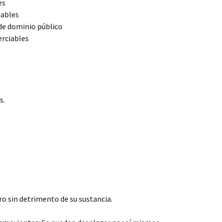
es
iables
de dominio público
rciables
s.
ro sin detrimento de su sustancia.