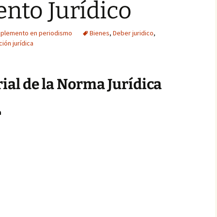
nto Jurídico
plemento en periodismo
Bienes
,
Deber juridico
,
ción jurídica
ial de la Norma Jurídica
a