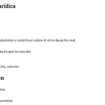
urídica
 dominio o constituir sobre él otro derecho real
ucta que no sea dar.
cho, valores.
ón
ales
sumibles