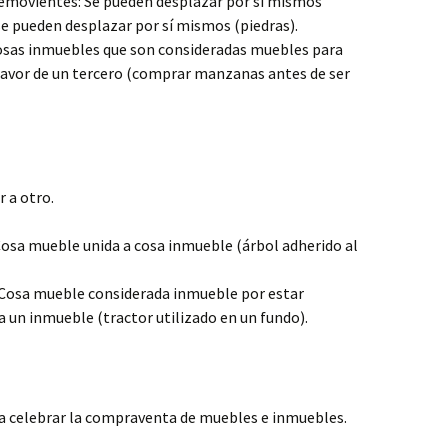
emovientes: Se pueden desplazar por sí mismos
e pueden desplazar por sí mismos (piedras).
sas inmuebles que son consideradas muebles para
favor de un tercero (comprar manzanas antes de ser
r a otro.
osa mueble unida a cosa inmueble (árbol adherido al
Cosa mueble considerada inmueble por estar
un inmueble (tractor utilizado en un fundo).
ra celebrar la compraventa de muebles e inmuebles.